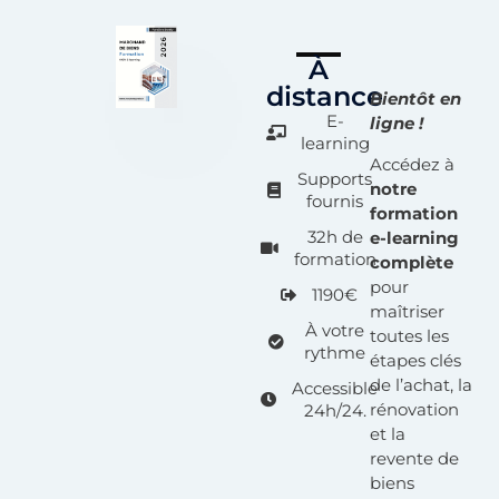
À
distance
Bientôt en
E-
ligne !
learning
Accédez à
Supports
notre
fournis
formation
32h de
e-learning
formation
complète
pour
1190€
maîtriser
À votre
toutes les
rythme
étapes clés
de l’achat, la
Accessible
rénovation
24h/24.
et la
revente de
biens