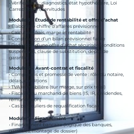
• Vérifications : diagnostics, état hypothécaire, Loi
Carrez/Boutin, servitudes
Module 5 – Étude de rentabilité et offre d’achat
• Élaborer le chiffre d’affaires prévisionnel
• Calcul des frais, marge et rentabilité
• Construction d’un bilan prévisionnel fiable
• Rédaction d’une offre d’achat sécurisée (conditions
suspensives, clause de substitution, dépôt de
garantie)
Module 6 – Avant-contrat et fiscalité
• Compromis et promesse de vente : rôle du notaire,
délais, conditions
• TVA immobilière (sur marge, sur prix total)
• Fiscalité du marchand de biens (IS, IR, dividendes,
rémunération)
• Cas particuliers de requalification fiscale
Module 7 – Financement
• Financement bancaire (logique des banques,
garanties, montage de dossier)