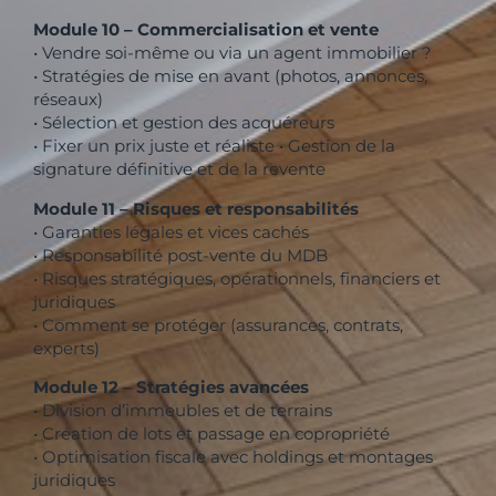
Module 10 – Commercialisation et vente
• Vendre soi-même ou via un agent immobilier ?
• Stratégies de mise en avant (photos, annonces,
réseaux)
• Sélection et gestion des acquéreurs
• Fixer un prix juste et réaliste • Gestion de la
signature définitive et de la revente
Module 11 – Risques et responsabilités
• Garanties légales et vices cachés
• Responsabilité post-vente du MDB
• Risques stratégiques, opérationnels, financiers et
juridiques
• Comment se protéger (assurances, contrats,
experts)
Module 12 – Stratégies avancées
• Division d’immeubles et de terrains
• Création de lots et passage en copropriété
• Optimisation fiscale avec holdings et montages
juridiques