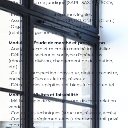
• Choisir sa forme juridique (SARL, SAS, SCI, SCCV,
SEP, holding)
• Immatriculation et obligations légales
• Assurances essentielles (RCP, DO, CNR, TRC, etc.)
• Organisation, mindset et compétences clés
(relationnel, gestion du stress, rigueur)
Module 3 – Étude de marché et prospection
• Analyse macro et micro du marché immobilier
• Définir son secteur et son type d’opérations
(rénovation, division, changement de destination,
etc.)
• Outils de prospection : physique, digitale, cadastre,
enchères, boîtes aux lettres, réseaux
• Détection des « pépites » et biens à fort potentiel
Module 4 – Visites et faisabilité
• Méthodologie de visite : posture, discours, relation
vendeur
• Contraintes techniques (structure, réseaux, accès)
• Contraintes réglementaires (urbanisme, droit privé,
copropriété)